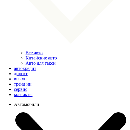
Все авто
Китайские авто
Авто для такси
автокредит
директ
выкуп
трейд ин
сервис
контакты
Автомобили