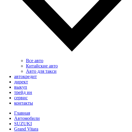
Все авто
Китайские авто
Авто для такси
автокредит
директ
выкуп
трейд ин
сервис
контакты
Главная
Автомобили
SUZUKI
Grand Vitara