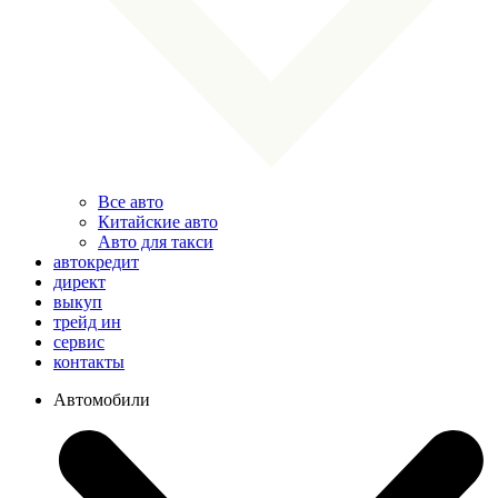
Все авто
Китайские авто
Авто для такси
автокредит
директ
выкуп
трейд ин
сервис
контакты
Автомобили