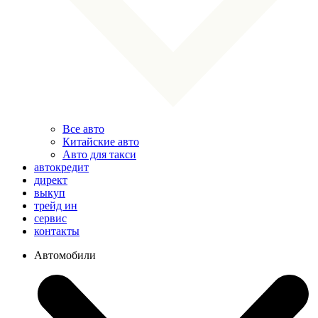
Все авто
Китайские авто
Авто для такси
автокредит
директ
выкуп
трейд ин
сервис
контакты
Автомобили