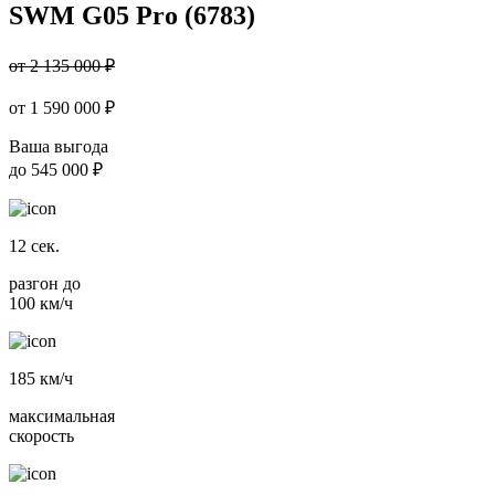
SWM G05 Pro (6783)
от 2 135 000 ₽
от
1 590 000
₽
Ваша выгода
до
545 000 ₽
12
сек.
разгон до
100 км/ч
185
км/ч
максимальная
скорость