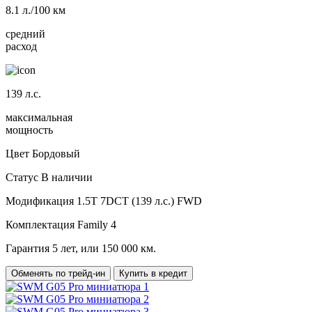
8.1
л./100 км
средний
расход
139
л.с.
максимальная
мощность
Цвет
Бордовый
Статус
В наличии
Модификация
1.5T 7DCT (139 л.с.) FWD
Комплектация
Family 4
Гарантия
5 лет, или 150 000 км.
Обменять по трейд-ин
Купить в кредит