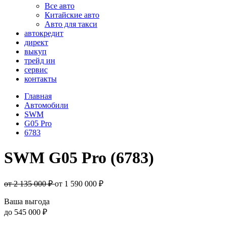
Все авто
Китайские авто
Авто для такси
автокредит
директ
выкуп
трейд ин
сервис
контакты
Главная
Автомобили
SWM
G05 Pro
6783
SWM G05 Pro (6783)
от 2 135 000 ₽
от
1 590 000
₽
Ваша выгода
до
545 000 ₽