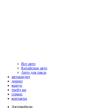
Все авто
Китайские авто
Авто для такси
автокредит
директ
выкуп
трейд ин
сервис
контакты
Автомобили