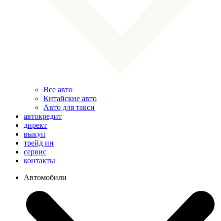
Все авто
Китайские авто
Авто для такси
автокредит
директ
выкуп
трейд ин
сервис
контакты
Автомобили