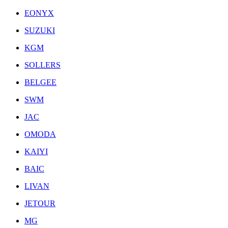
EONYX
SUZUKI
KGM
SOLLERS
BELGEE
SWM
JAC
OMODA
KAIYI
BAIC
LIVAN
JETOUR
MG