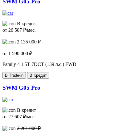
SWM G05 Pro
В кредит
от
26 507
₽/мес.
2 135 000 ₽
от
1 590 000
₽
Family 4
1.5T 7DCT (139 л.с.) FWD
В Trade-in
В Кредит
SWM G05 Pro
В кредит
от
27 607
₽/мес.
2 201 000 ₽