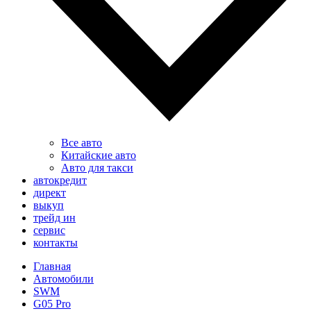
Все авто
Китайские авто
Авто для такси
автокредит
директ
выкуп
трейд ин
сервис
контакты
Главная
Автомобили
SWM
G05 Pro