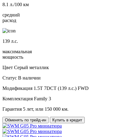
8.1
л./100 км
средний
расход
139
л.с.
максимальная
мощность
Цвет
Серый металлик
Статус
В наличии
Модификация
1.5T 7DCT (139 л.с.) FWD
Комплектация
Family 3
Гарантия
5 лет, или 150 000 км.
Обменять по трейд-ин
Купить в кредит