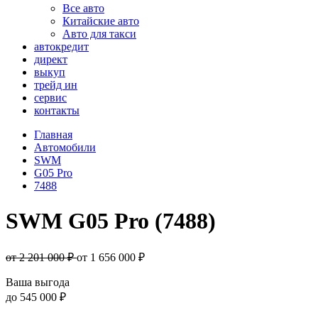
Все авто
Китайские авто
Авто для такси
автокредит
директ
выкуп
трейд ин
сервис
контакты
Главная
Автомобили
SWM
G05 Pro
7488
SWM G05 Pro (7488)
от 2 201 000 ₽
от
1 656 000
₽
Ваша выгода
до
545 000 ₽