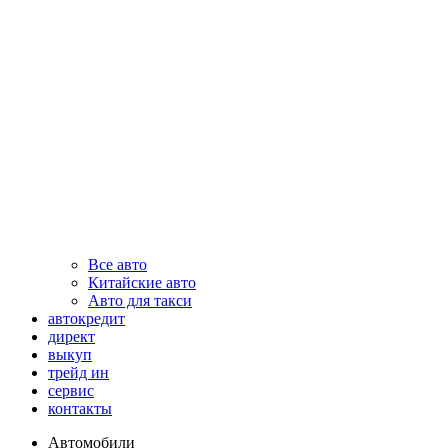
Все авто
Китайские авто
Авто для такси
автокредит
директ
выкуп
трейд ин
сервис
контакты
Автомобили