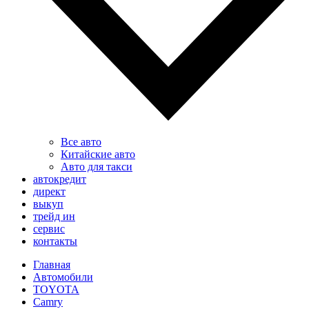
Все авто
Китайские авто
Авто для такси
автокредит
директ
выкуп
трейд ин
сервис
контакты
Главная
Автомобили
TOYOTA
Camry