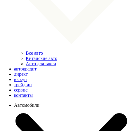
Все авто
Китайские авто
Авто для такси
автокредит
директ
выкуп
трейд ин
сервис
контакты
Автомобили