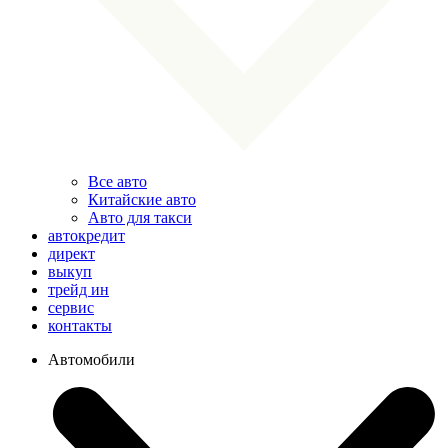
Все авто
Китайские авто
Авто для такси
автокредит
директ
выкуп
трейд ин
сервис
контакты
Автомобили