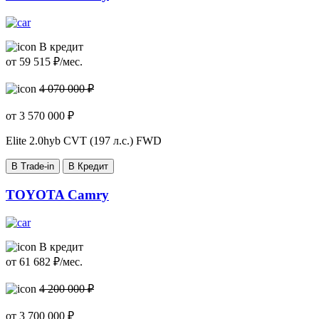
В кредит
от
59 515
₽/мес.
4 070 000 ₽
от
3 570 000
₽
Elite
2.0hyb CVT (197 л.с.) FWD
В Trade-in
В Кредит
TOYOTA Camry
В кредит
от
61 682
₽/мес.
4 200 000 ₽
от
3 700 000
₽