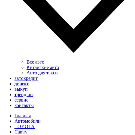
Все авто
Китайские авто
Авто для такси
автокредит
директ
выкуп
трейд ин
сервис
контакты
Главная
Автомобили
TOYOTA
Camry