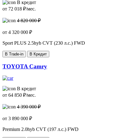
В кредит
от
72 018
₽/мес.
4 820 000 ₽
от
4 320 000
₽
Sport PLUS
2.5hyb CVT (230 л.с.) FWD
В Trade-in
В Кредит
TOYOTA Camry
В кредит
от
64 850
₽/мес.
4 390 000 ₽
от
3 890 000
₽
Premium
2.0hyb CVT (197 л.с.) FWD