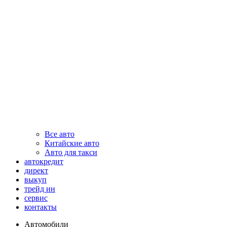
Все авто
Китайские авто
Авто для такси
автокредит
директ
выкуп
трейд ин
сервис
контакты
Автомобили