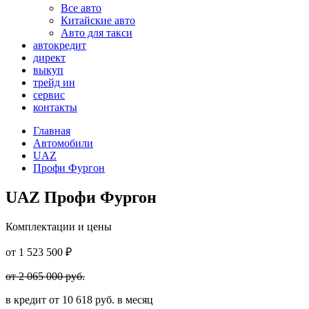
Все авто
Китайские авто
Авто для такси
автокредит
директ
выкуп
трейд ин
сервис
контакты
Главная
Автомобили
UAZ
Профи Фургон
UAZ Профи Фургон
Комплектации и цены
от
1 523 500
₽
от
2 065 000
руб.
в кредит от
10 618
руб. в месяц