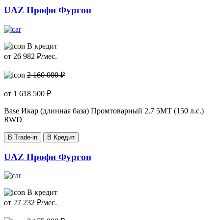
UAZ Профи Фургон
В кредит
от
26 982
₽/мес.
2 160 000 ₽
от
1 618 500
₽
Base Икар (длинная база) Промтоварный
2.7 5MT (150 л.с.)
RWD
В Trade-in
В Кредит
UAZ Профи Фургон
В кредит
от
27 232
₽/мес.