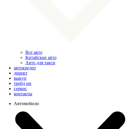
Все авто
Китайские авто
Авто для такси
автокредит
директ
выкуп
трейд ин
сервис
контакты
Автомобили