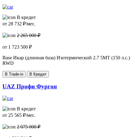
В кредит
от
28 732
₽/мес.
2 265 000 ₽
от
1 723 500
₽
Base Икар (длинная база) Изотермический
2.7 5MT (150 л.с.)
RWD
В Trade-in
В Кредит
UAZ Профи Фургон
В кредит
от
25 565
₽/мес.
2 075 000 ₽