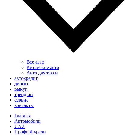
Все авто
Китайские авто
Авто для такси
автокредит
директ
выкуп
трейд ин
сервис
контакты
Главная
Автомобили
UAZ
Профи Фургон