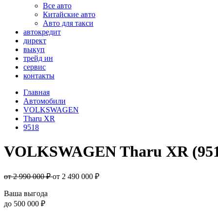
Все авто
Китайские авто
Авто для такси
автокредит
директ
выкуп
трейд ин
сервис
контакты
Главная
Автомобили
VOLKSWAGEN
Tharu XR
9518
VOLKSWAGEN Tharu XR (951
от 2 990 000 ₽
от
2 490 000
₽
Ваша выгода
до
500 000 ₽