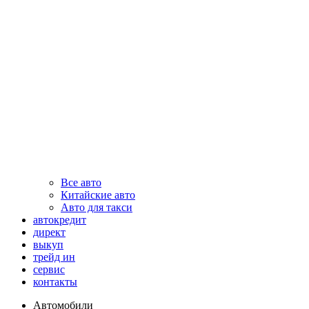
Все авто
Китайские авто
Авто для такси
автокредит
директ
выкуп
трейд ин
сервис
контакты
Автомобили