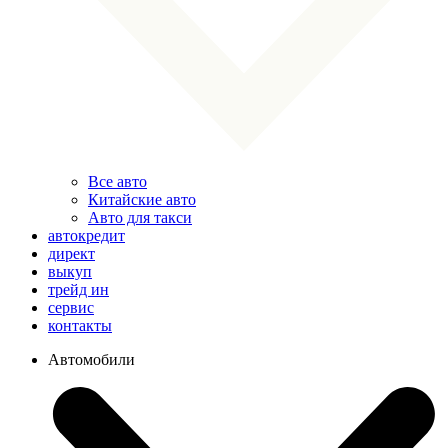
Все авто
Китайские авто
Авто для такси
автокредит
директ
выкуп
трейд ин
сервис
контакты
Автомобили