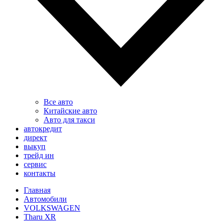
Все авто
Китайские авто
Авто для такси
автокредит
директ
выкуп
трейд ин
сервис
контакты
Главная
Автомобили
VOLKSWAGEN
Tharu XR