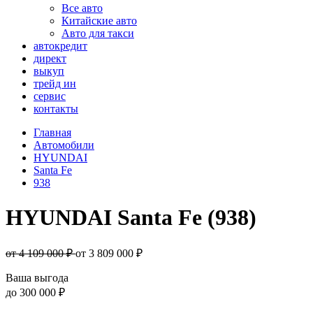
Все авто
Китайские авто
Авто для такси
автокредит
директ
выкуп
трейд ин
сервис
контакты
Главная
Автомобили
HYUNDAI
Santa Fe
938
HYUNDAI Santa Fe (938)
от 4 109 000 ₽
от
3 809 000
₽
Ваша выгода
до
300 000 ₽