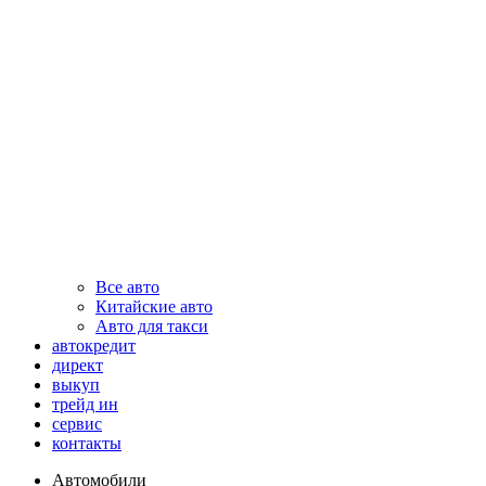
Все авто
Китайские авто
Авто для такси
автокредит
директ
выкуп
трейд ин
сервис
контакты
Автомобили