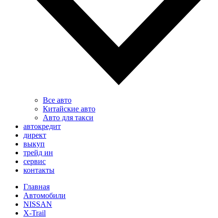
Все авто
Китайские авто
Авто для такси
автокредит
директ
выкуп
трейд ин
сервис
контакты
Главная
Автомобили
NISSAN
X-Trail