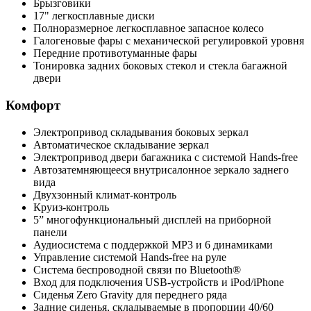
Брызговики
17" легкосплавные диски
Полноразмерное легкосплавное запасное колесо
Галогеновые фары с механической регулировкой уровня
Передние противотуманные фары
Тонировка задних боковых стекол и стекла багажной
двери
Комфорт
Электропривод складывания боковых зеркал
Автоматическое складывание зеркал
Электропривод двери багажника с системой Hands-free
Автозатемняющееся внутрисалонное зеркало заднего
вида
Двухзонный климат-контроль
Круиз-контроль
5” многофункциональный дисплей на приборной
панели
Аудиосистема с поддержкой MP3 и 6 динамиками
Управление системой Hands-free на руле
Система беспроводной связи по Bluetooth®
Вход для подключения USB-устройств и iPod/iPhone
Сиденья Zero Gravity для переднего ряда
Задние сиденья, складываемые в пропорции 40/60