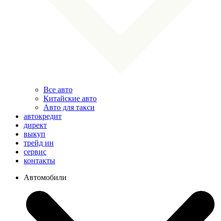
Все авто
Китайские авто
Авто для такси
автокредит
директ
выкуп
трейд ин
сервис
контакты
Автомобили