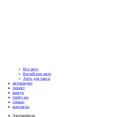
Все авто
Китайские авто
Авто для такси
автокредит
директ
выкуп
трейд ин
сервис
контакты
Автомобили