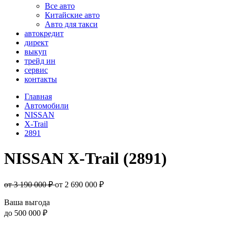
Все авто
Китайские авто
Авто для такси
автокредит
директ
выкуп
трейд ин
сервис
контакты
Главная
Автомобили
NISSAN
X-Trail
2891
NISSAN X-Trail (2891)
от 3 190 000 ₽
от
2 690 000
₽
Ваша выгода
до
500 000 ₽