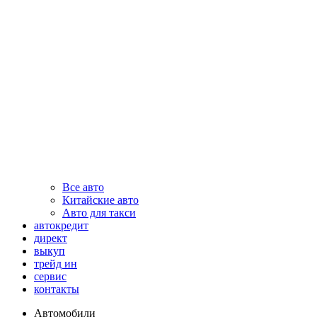
Все авто
Китайские авто
Авто для такси
автокредит
директ
выкуп
трейд ин
сервис
контакты
Автомобили