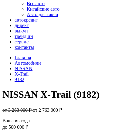
Все авто
Китайские авто
Авто для такси
автокредит
директ
выкуп
трейд ин
сервис
контакты
Главная
Автомобили
NISSAN
X-Trail
9182
NISSAN X-Trail (9182)
от 3 263 000 ₽
от
2 763 000
₽
Ваша выгода
до
500 000 ₽