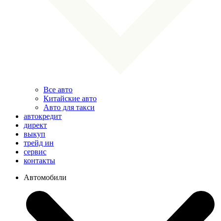
Все авто
Китайские авто
Авто для такси
автокредит
директ
выкуп
трейд ин
сервис
контакты
Автомобили