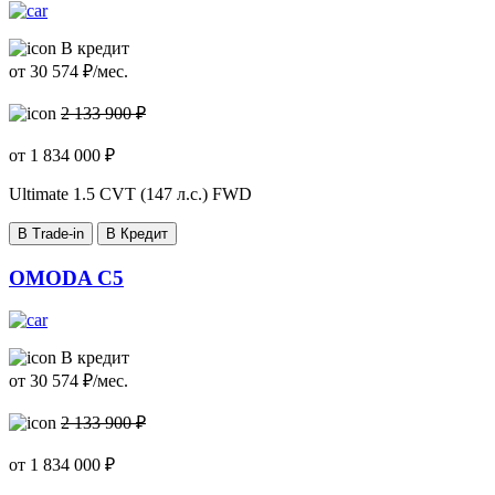
В кредит
от
30 574
₽/мес.
2 133 900 ₽
от
1 834 000
₽
Ultimate
1.5 CVT (147 л.с.) FWD
В Trade-in
В Кредит
OMODA C5
В кредит
от
30 574
₽/мес.
2 133 900 ₽
от
1 834 000
₽