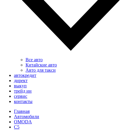
Все авто
Китайские авто
Авто для такси
автокредит
директ
выкуп
трейд ин
сервис
контакты
Главная
Автомобили
OMODA
C5