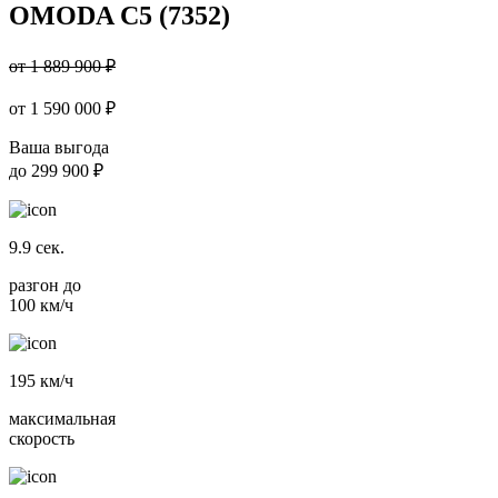
OMODA C5 (7352)
от 1 889 900 ₽
от
1 590 000
₽
Ваша выгода
до
299 900 ₽
9.9
сек.
разгон до
100 км/ч
195
км/ч
максимальная
скорость