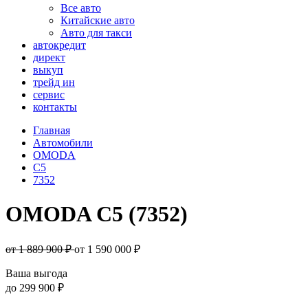
Все авто
Китайские авто
Авто для такси
автокредит
директ
выкуп
трейд ин
сервис
контакты
Главная
Автомобили
OMODA
C5
7352
OMODA C5 (7352)
от 1 889 900 ₽
от
1 590 000
₽
Ваша выгода
до
299 900 ₽