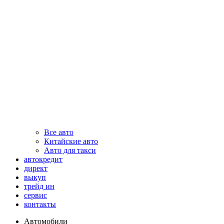
Все авто
Китайские авто
Авто для такси
автокредит
директ
выкуп
трейд ин
сервис
контакты
Автомобили