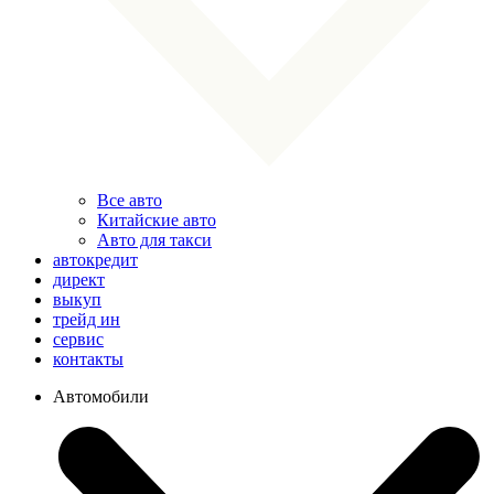
Все авто
Китайские авто
Авто для такси
автокредит
директ
выкуп
трейд ин
сервис
контакты
Автомобили