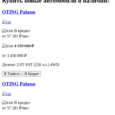
Купить новые автомобили в наличии!
OTING Palasso
В кредит
от
57 181
₽/мес.
4 339 000 ₽
от
3 430 000
₽
Делюкс
2.0T 8AT (218 л.с.) 4WD
В Trade-in
В Кредит
OTING Palasso
В кредит
от
57 181
₽/мес.