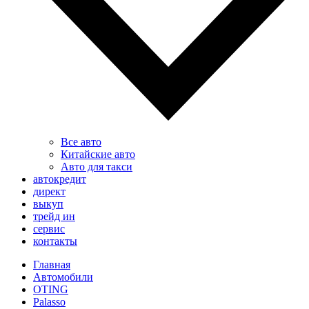
Все авто
Китайские авто
Авто для такси
автокредит
директ
выкуп
трейд ин
сервис
контакты
Главная
Автомобили
OTING
Palasso