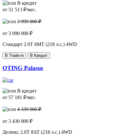
В кредит
от
51 513
₽/мес.
3 999 000 ₽
от
3 090 000
₽
Стандарт
2.0T 6MT (218 л.с.) 4WD
В Trade-in
В Кредит
OTING Palasso
В кредит
от
57 181
₽/мес.
4 339 000 ₽
от
3 430 000
₽
Делюкс
2.0T 8AT (218 л.с.) 4WD