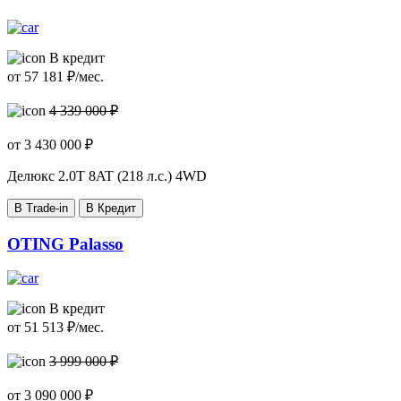
В кредит
от
57 181
₽/мес.
4 339 000 ₽
от
3 430 000
₽
Делюкс
2.0T 8AT (218 л.с.) 4WD
В Trade-in
В Кредит
OTING Palasso
В кредит
от
51 513
₽/мес.
3 999 000 ₽
от
3 090 000
₽