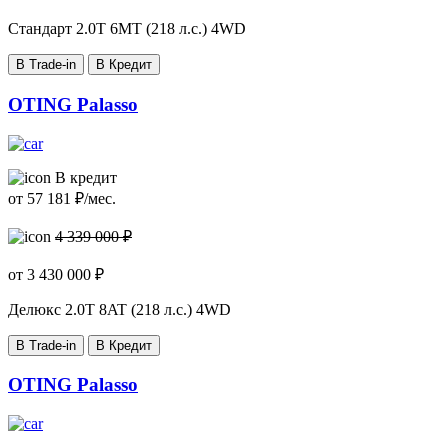
Стандарт
2.0T 6MT (218 л.с.) 4WD
В Trade-in
В Кредит
OTING Palasso
В кредит
от
57 181
₽/мес.
4 339 000 ₽
от
3 430 000
₽
Делюкс
2.0T 8AT (218 л.с.) 4WD
В Trade-in
В Кредит
OTING Palasso