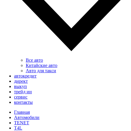
Все авто
Китайские авто
Авто для такси
автокредит
директ
выкуп
трейд ин
сервис
контакты
Главная
Автомобили
TENET
T4L