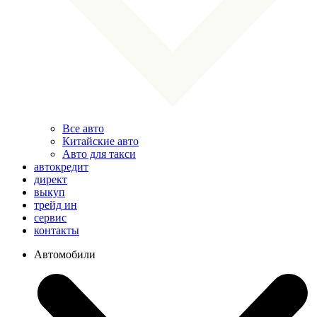
Все авто
Китайские авто
Авто для такси
автокредит
директ
выкуп
трейд ин
сервис
контакты
Автомобили