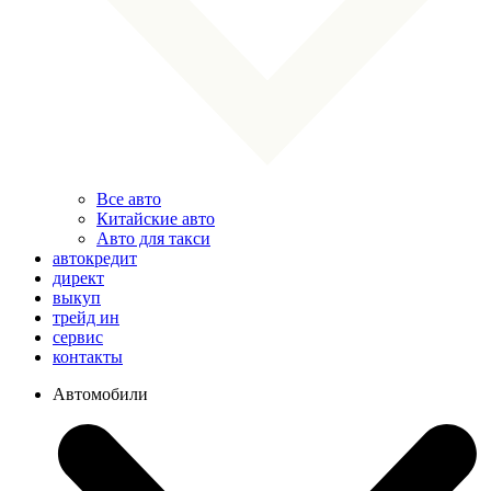
Все авто
Китайские авто
Авто для такси
автокредит
директ
выкуп
трейд ин
сервис
контакты
Автомобили