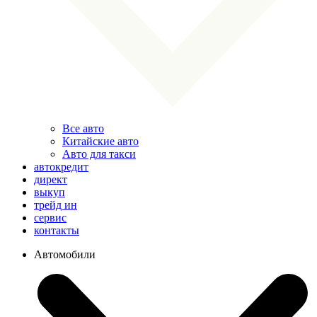
Все авто
Китайские авто
Авто для такси
автокредит
директ
выкуп
трейд ин
сервис
контакты
Автомобили