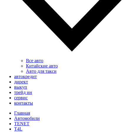
Все авто
Китайские авто
Авто для такси
автокредит
директ
выкуп
трейд ин
сервис
контакты
Главная
Автомобили
TENET
T4L