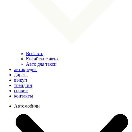
Все авто
Китайские авто
Авто для такси
автокредит
директ
выкуп
трейд ин
сервис
контакты
Автомобили