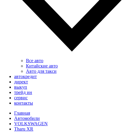
Все авто
Китайские авто
Авто для такси
автокредит
директ
выкуп
трейд ин
сервис
контакты
Главная
Автомобили
VOLKSWAGEN
Tharu XR