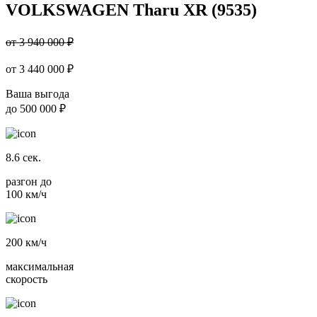
VOLKSWAGEN Tharu XR (9535)
от 3 940 000 ₽
от
3 440 000
₽
Ваша выгода
до
500 000 ₽
8.6
сек.
разгон до
100 км/ч
200
км/ч
максимальная
скорость