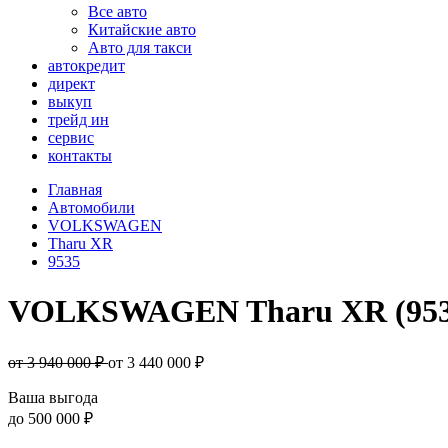
Все авто
Китайские авто
Авто для такси
автокредит
директ
выкуп
трейд ин
сервис
контакты
Главная
Автомобили
VOLKSWAGEN
Tharu XR
9535
VOLKSWAGEN Tharu XR (953
от 3 940 000 ₽
от
3 440 000
₽
Ваша выгода
до
500 000 ₽