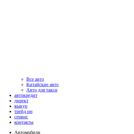
Все авто
Китайские авто
Авто для такси
автокредит
директ
выкуп
трейд ин
сервис
контакты
Автомобили