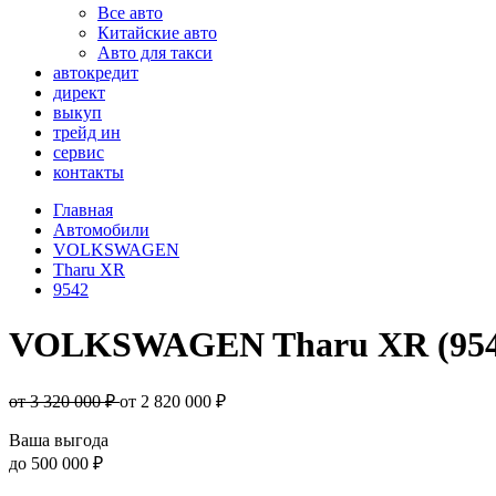
Все авто
Китайские авто
Авто для такси
автокредит
директ
выкуп
трейд ин
сервис
контакты
Главная
Автомобили
VOLKSWAGEN
Tharu XR
9542
VOLKSWAGEN Tharu XR (954
от 3 320 000 ₽
от
2 820 000
₽
Ваша выгода
до
500 000 ₽