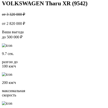
VOLKSWAGEN Tharu XR (9542)
от 3 320 000 ₽
от
2 820 000
₽
Ваша выгода
до
500 000 ₽
9.7
сек.
разгон до
100 км/ч
200
км/ч
максимальная
скорость