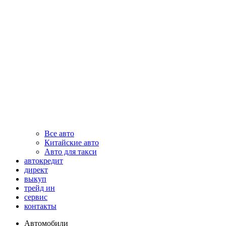
Все авто
Китайские авто
Авто для такси
автокредит
директ
выкуп
трейд ин
сервис
контакты
Автомобили