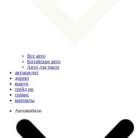
Все авто
Китайские авто
Авто для такси
автокредит
директ
выкуп
трейд ин
сервис
контакты
Автомобили