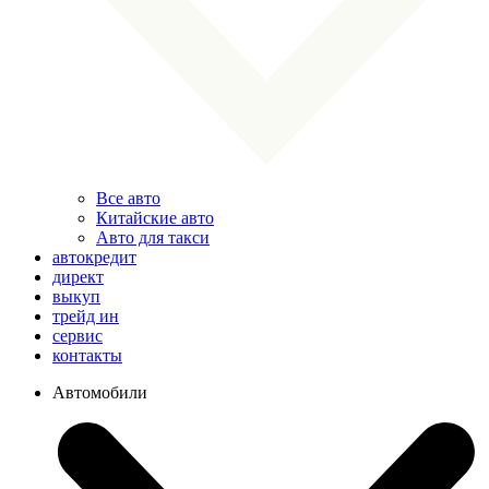
Все авто
Китайские авто
Авто для такси
автокредит
директ
выкуп
трейд ин
сервис
контакты
Автомобили