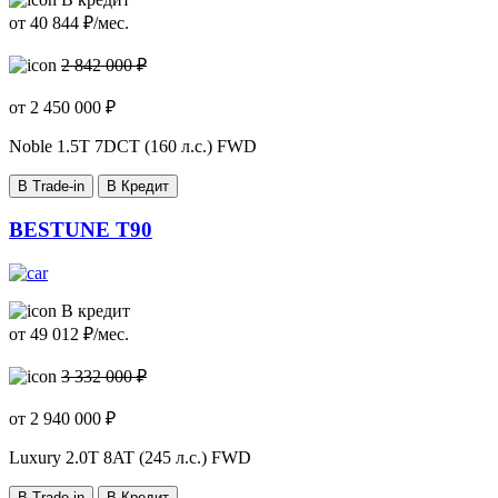
от
40 844
₽/мес.
2 842 000 ₽
от
2 450 000
₽
Noble
1.5T 7DCT (160 л.с.) FWD
В Trade-in
В Кредит
BESTUNE T90
В кредит
от
49 012
₽/мес.
3 332 000 ₽
от
2 940 000
₽
Luxury
2.0T 8AT (245 л.с.) FWD
В Trade-in
В Кредит