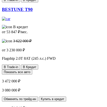
BESTUNE T90
В кредит
от
53 847
₽/мес.
3 622 000 ₽
от
3 230 000
₽
Flagship
2.0T 8AT (245 л.с.) FWD
В Trade-in
В Кредит
Показать все авто
3 472 000 ₽
3 080 000 ₽
Обменять по трейд-ин
Купить в кредит