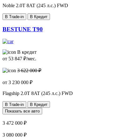
Noble
2.0T 8AT (245 л.с.) FWD
В Trade-in
В Кредит
BESTUNE T90
В кредит
от
53 847
₽/мес.
3 622 000 ₽
от
3 230 000
₽
Flagship
2.0T 8AT (245 л.с.) FWD
В Trade-in
В Кредит
Показать все авто
3 472 000 ₽
3 080 000 ₽