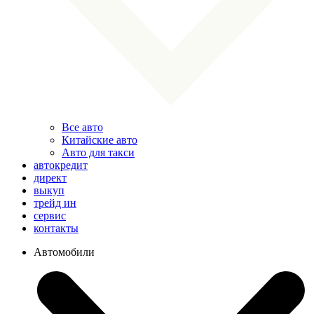
Все авто
Китайские авто
Авто для такси
автокредит
директ
выкуп
трейд ин
сервис
контакты
Автомобили