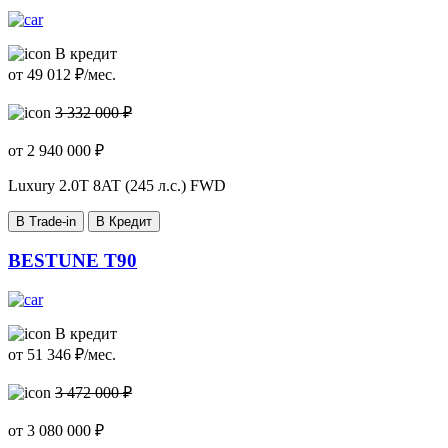
В кредит
от
49 012
₽/мес.
3 332 000 ₽
от
2 940 000
₽
Luxury
2.0T 8AT (245 л.с.) FWD
В Trade-in
В Кредит
BESTUNE T90
В кредит
от
51 346
₽/мес.
3 472 000 ₽
от
3 080 000
₽