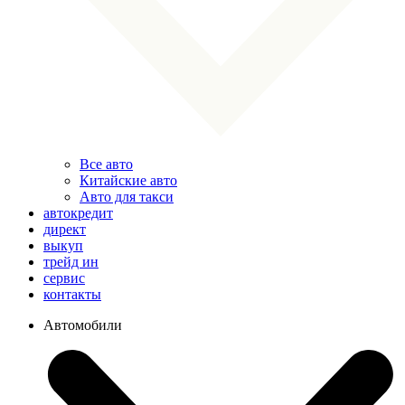
Все авто
Китайские авто
Авто для такси
автокредит
директ
выкуп
трейд ин
сервис
контакты
Автомобили