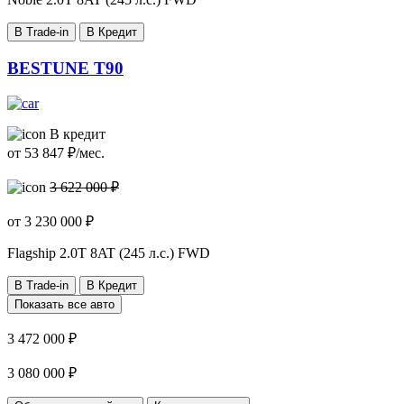
В Trade-in
В Кредит
BESTUNE T90
В кредит
от
53 847
₽/мес.
3 622 000 ₽
от
3 230 000
₽
Flagship
2.0T 8AT (245 л.с.) FWD
В Trade-in
В Кредит
Показать все авто
3 472 000 ₽
3 080 000 ₽