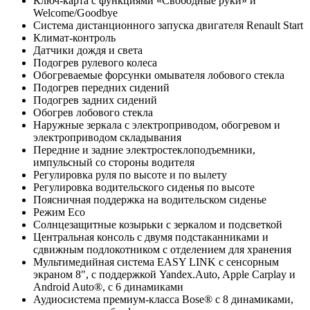
Ключ-карта с функциями «Свободные руки» и
Welcome/Goodbye
Система дистанционного запуска двигателя Renault Start
Климат-контроль
Датчики дождя и света
Подогрев рулевого колеса
Обогреваемые форсунки омывателя лобового стекла
Подогрев передних сидений
Подогрев задних сидений
Обогрев лобового стекла
Наружные зеркала с электроприводом, обогревом и
электроприводом складывания
Передние и задние электростеклоподъемники,
импульсный со стороны водителя
Регулировка руля по высоте и по вылету
Регулировка водительского сиденья по высоте
Поясничная поддержка на водительском сиденье
Режим Eco
Солнцезащитные козырьки с зеркалом и подсветкой
Центральная консоль с двумя подстаканниками и
сдвижным подлокотником с отделением для хранения
Мультимедийная система EASY LINK c сенсорным
экраном 8", с поддержкой Yandex.Auto, Apple Carplay и
Android Auto®, с 6 динамиками
Аудиосистема премиум-класса Bose® с 8 динамиками,