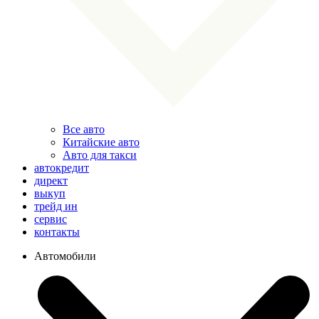
Все авто
Китайские авто
Авто для такси
автокредит
директ
выкуп
трейд ин
сервис
контакты
Автомобили