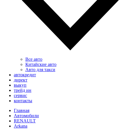
Все авто
Китайские авто
Авто для такси
автокредит
директ
выкуп
трейд ин
сервис
контакты
Главная
Автомобили
RENAULT
Arkana