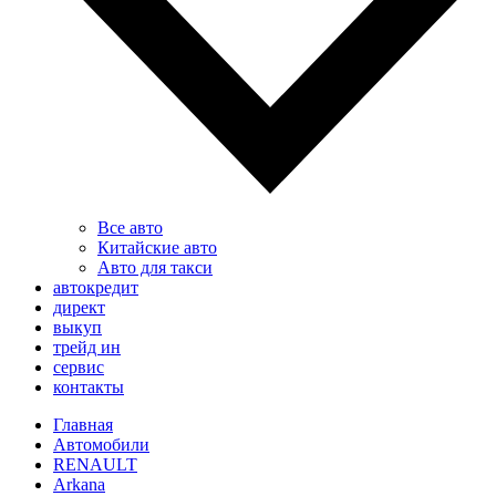
Все авто
Китайские авто
Авто для такси
автокредит
директ
выкуп
трейд ин
сервис
контакты
Главная
Автомобили
RENAULT
Arkana