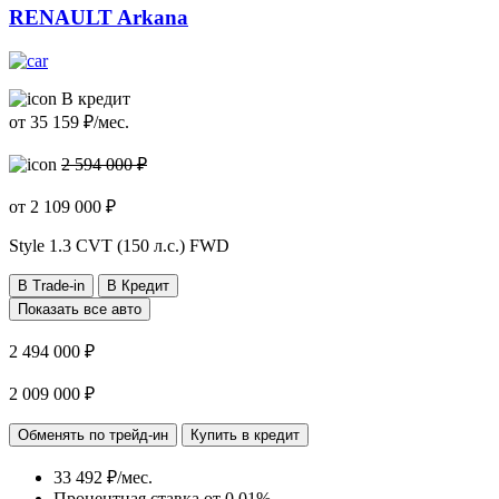
RENAULT Arkana
В кредит
от
35 159
₽/мес.
2 594 000 ₽
от
2 109 000
₽
Style
1.3 CVT (150 л.с.) FWD
В Trade-in
В Кредит
Показать все авто
2 494 000 ₽
2 009 000 ₽
Обменять по трейд-ин
Купить в кредит
33 492 ₽/мес.
Процентная ставка от
0.01%