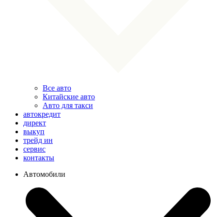
Все авто
Китайские авто
Авто для такси
автокредит
директ
выкуп
трейд ин
сервис
контакты
Автомобили