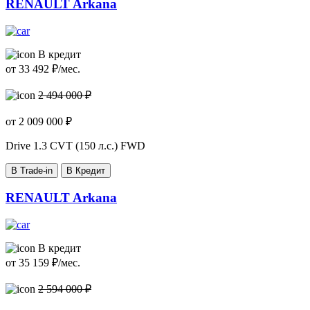
RENAULT Arkana
В кредит
от
33 492
₽/мес.
2 494 000 ₽
от
2 009 000
₽
Drive
1.3 CVT (150 л.с.) FWD
В Trade-in
В Кредит
RENAULT Arkana
В кредит
от
35 159
₽/мес.
2 594 000 ₽