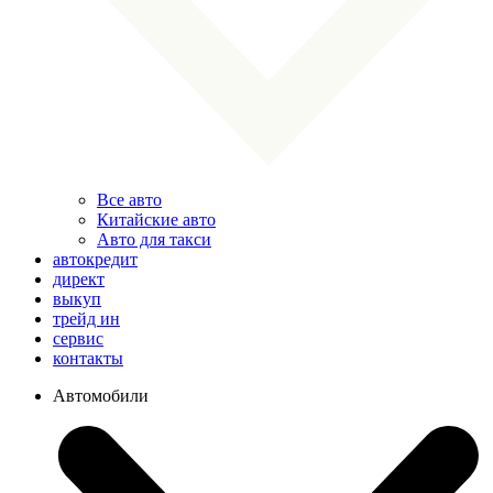
Все авто
Китайские авто
Авто для такси
автокредит
директ
выкуп
трейд ин
сервис
контакты
Автомобили