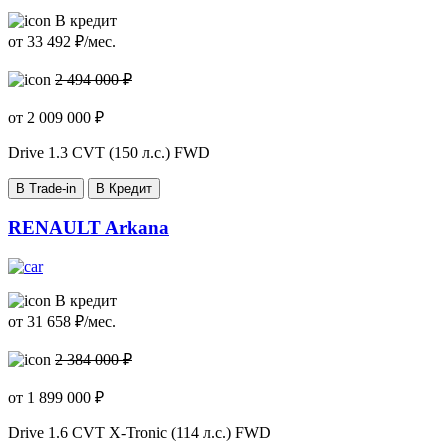
В кредит
от
33 492
₽/мес.
2 494 000 ₽
от
2 009 000
₽
Drive
1.3 CVT (150 л.с.) FWD
В Trade-in
В Кредит
RENAULT Arkana
В кредит
от
31 658
₽/мес.
2 384 000 ₽
от
1 899 000
₽
Drive
1.6 CVT X-Tronic (114 л.с.) FWD