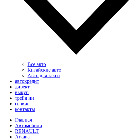
Все авто
Китайские авто
Авто для такси
автокредит
директ
выкуп
трейд ин
сервис
контакты
Главная
Автомобили
RENAULT
Arkana