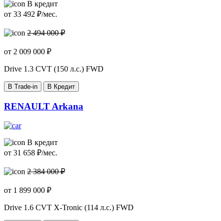
В кредит
от
33 492
₽/мес.
2 494 000 ₽
от
2 009 000
₽
Drive
1.3 CVT (150 л.с.) FWD
В Trade-in
В Кредит
RENAULT Arkana
В кредит
от
31 658
₽/мес.
2 384 000 ₽
от
1 899 000
₽
Drive
1.6 CVT X-Tronic (114 л.с.) FWD