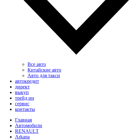
Все авто
Китайские авто
Авто для такси
автокредит
директ
выкуп
трейд ин
сервис
контакты
Главная
Автомобили
RENAULT
Arkana