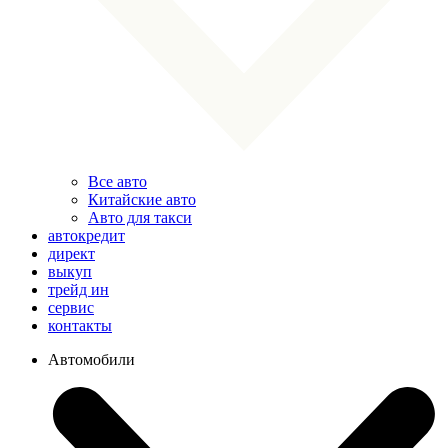
Все авто
Китайские авто
Авто для такси
автокредит
директ
выкуп
трейд ин
сервис
контакты
Автомобили