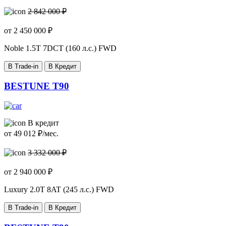
2 842 000 ₽
от
2 450 000
₽
Noble
1.5T 7DCT (160 л.с.) FWD
В Trade-in
В Кредит
BESTUNE T90
В кредит
от
49 012
₽/мес.
3 332 000 ₽
от
2 940 000
₽
Luxury
2.0T 8AT (245 л.с.) FWD
В Trade-in
В Кредит