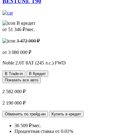
BESTUNE T90
В кредит
от
51 346
₽/мес.
3 472 000 ₽
от
3 080 000
₽
Noble
2.0T 8AT (245 л.с.) FWD
В Trade-in
В Кредит
Показать все авто
2 582 000 ₽
2 190 000 ₽
Обменять по трейд-ин
Купить в кредит
36 509 ₽/мес.
Процентная ставка от
0.01%