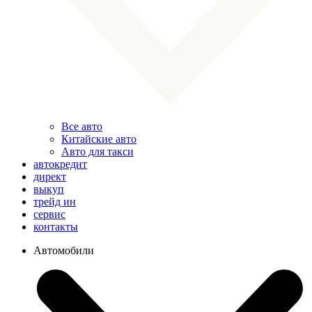
Все авто
Китайские авто
Авто для такси
автокредит
директ
выкуп
трейд ин
сервис
контакты
Автомобили